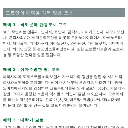
교토만의 매력을 가득 담은 코스!
매력 1：국제문화 관광도시 교토
코스 주변에는 덴류지, 닌나지, 료안지, 금각사, 가미가모신사, 시모가모신
사, 은각사의7 개 세계문화유산을 비롯해 우메노미야타이샤, 마쓰노오타
이샤, 세이료지, 다이카쿠지,히라노신사, 와라텐진, 다이토쿠지, 이마미야
신사, 헤이안신궁 등 관광명소들이많습니다. 또한 교토콘서트홀과 교토시
청 등 유명한 건축물 앞을 달립니다.
매력 2：산자수명한 땅, 교토
아라시야마 도게쓰쿄를 바라보면서 가쓰라가와 강변을 달린 후 사가노히
로사와노이케를 통과합니다. 헤이안 시대부터 경승지로 번화한 기누카케
노미치에서자연을 감상하며 교토부립식물원 안과 교토의 상징인 가모가와
강변, 그리고 울창한 녹음과 역사를 느끼면서 달릴 수 있습니다. 오쿠리비
를 하는 5 개산(도리이형, 왼쪽 대(大)자, 배모양, 묘법(妙法), 대(大)자)을
한 눈에 조망할 수 있는 것도 교토 마라톤만의 묘미입니다.
매력 3：대학가 교토
10 개 대학이 코스를 끼고 위치해 참가자뿐만 아니라 자원봉사자, '코스 주