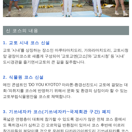
신 코스의 내용
1. 교토 시내 코스 신설
교토 '시내'를 상징하는 장소인 마루타마치도리, 가와라마치도리, 교토시청
앞 광장이코스로 새롭게 구성되어 '교토교엔(고쇼)'와 '교토시청' 등 '시내'
도시경관을 즐기면서교토의 큰 길을 질주합니다.
2. 식물원 코스 신설
메인 콘셉트인 'DO YOU KYOTO? 마라톤-환경선진도시 교토에 걸맞는 대
회-'의취지를 코스에 반영하기 위해서 문화 및 환경의 상징이라 할 수 있는
교토부립식물원안을 코스로 채택합니다.
3. 기쓰네자카 코스(기쓰네자카~국제회관 구간) 폐지
폭넓은 연령층이 대회에 참가할 수 있도록 경사가 많은 전체 코스 중에서
도 특히경사가 심하고 긴 오르막길 반환점이 있어서 코스 후반에 이르러
참가자들의 부담이클 것으로 우려된 다카라가이케도리 기쓰네자카를 코스