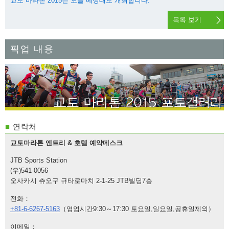
교토 마라톤 2015는 오늘 예정대로 개최합니다.
목록 보기
픽업 내용
■
연락처
교토마라톤 엔트리 & 호텔 예약데스크
JTB Sports Station
(우)541-0056
오사카시 츄오구 규타로마치 2-1-25 JTB빌딩7층
전화：
+81-6-6267-5163
（영업시간9:30～17:30 토요일,일요일,공휴일제외）
이메일：