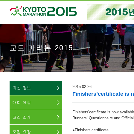
교토 마라톤 2015
2015.02.26
최신 정보
Finishers’certificate is
대회 요강
Finishers’certificate is now availab
코스 소개
Runners’ Questionnaire and Officia
●Finishers’certificate
모집 요강