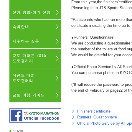
From this year,the finishers’certifica
Please log in to JTB Sports Station
신청 방법·참가 신청
*Participants who had run more tha
certificate indicating the time up t
숙박안내
●Runners’ Questionnaire
자주하는 질문
We are conducting a questionnaire t
the number of the toilets or food su
We would be grateful for your coope
교토 마라톤 2015
포토갤러리
●Official Photo Service by All Spo
You can purchase photos in KY
작년도 대회
포토갤러리
(*It will require the password to p
the end of February or page22 of th
교토 여행 가이드
Finishers’certificate
Runners’ Questionnaire
Official Photo Service by All S
■
연락처