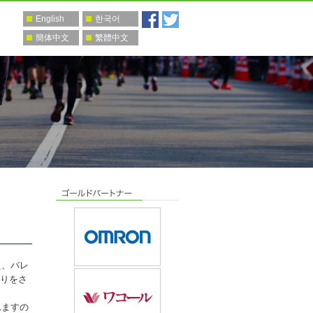
English
한국어
簡体中文
繁體中文
え、バレ
りをさ
れますの