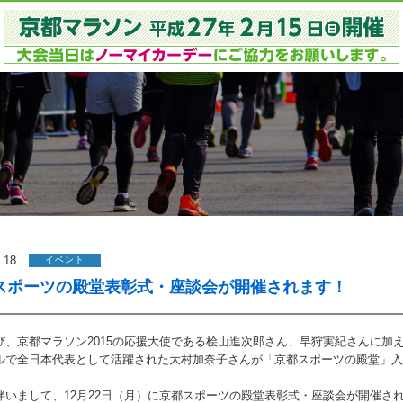
.18
イベント
スポーツの殿堂表彰式・座談会が開催されます！
び、京都マラソン2015の応援大使である桧山進次郎さん、早狩実紀さんに加
ルで全日本代表として活躍された大村加奈子さんが「京都スポーツの殿堂」入
。
伴いまして、12月22日（月）に京都スポーツの殿堂表彰式・座談会が開催さ