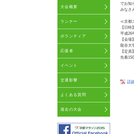
でお知
大会概要
みなさ
ランナー
≪京都
【日時
平成26年
ボランティア
【会場
龍谷大
応援者
【定員
先着1
イベント
交通影響
詳
よくある質問
過去の大会