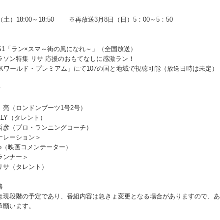
日
（土）18:00～18:50 ※再放送3月8日（日）5：00～5：50
名
 BS1「ラン×スマ～街の風になれ～」（全国放送）
ラソン特集 リサ 応援のおもてなしに感激ラン！
HKワールド・プレミアム」にて107の国と地域で視聴可能（放送日時は未定）
者
MC＞
亮（ロンドンブーツ1号2号）
LLY（タレント）
彦（プロ・ランニングコーチ）
ナレーション＞
Co（映画コメンテーター）
組ランナー＞
サ（タレント）
略
は現段階の予定であり、番組内容は急きょ変更となる場合がありますので、あ
承願います。