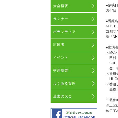
●放映
大会概要
3月7日
ランナー
●番組
NHK
京都マ
ボランティア
※「N
応援者
●出演
＜
イベント
田村 
SHE
金 哲
交通影響
＜番組
LiLi
よくある質問
＜番
高樹リ
過去の大会
※敬称
※上記
めご了