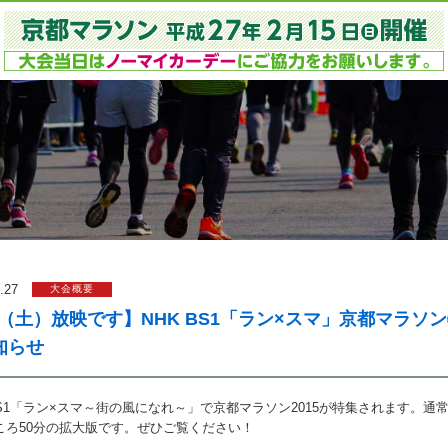
.27
大会概要
/7（土）放映です】NHK BS1「ラン×スマ」京都マラソ
知らせ
BS1「ラン×スマ～街の風になれ～」で京都マラソン2015が特集されます。通常
ころ50分の拡大版です。ぜひご覧ください！