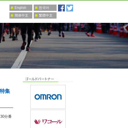
English
한국어
簡体中文
繁體中文
ン特集
30分番