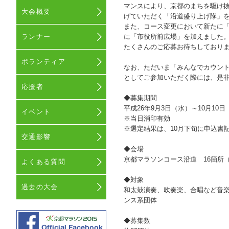
マンスにより、京都のまちを駆け抜け
大会概要
げていただく「沿道盛り上げ隊」
また、コース変更において新たに
ランナー
に「市役所前広場」を加えました
たくさんのご応募お待ちしており
ボランティア
なお、ただいま「みんなでカウン
としてご参加いただく際には、是
応援者
◆募集期間
平成26年9月3日（水）～10月10
イベント
※当日消印有効
※選定結果は、10月下旬に申込書
交通影響
◆会場
京都マラソンコース沿道 16箇所
よくある質問
◆対象
過去の大会
和太鼓演奏、吹奏楽、合唱など音
ンス系団体
◆募集数